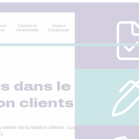
 une
Campus et
Espace
ise
vie étudiante
Entreprises
s dans le commer
ion clients
u
métier de la relation clients
: quelles sont les différences et q
s.