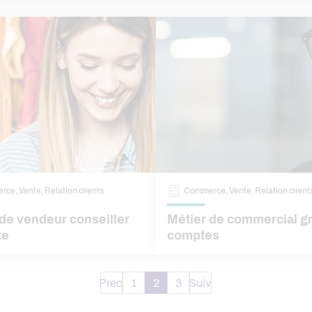
ce, Vente, Relation clients
Commerce, Vente, Relation client
de vendeur conseiller
Métier de commercial g
te
comptes
Prec.
1
2
3
Suiv.