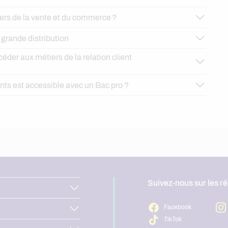
rs de la vente et du commerce ?
 grande distribution
t de la vente
éder aux métiers de la relation client
e et de la vente
niveau 4
ents est accessible avec un Bac pro ?
l
Titre professionnel de chargé de clientèle
niveau 5
niveau 6
management
marketing
e-commerce
ger du marketing et de la relation clients
niveau 7
Suivez-nous sur les r
Facebook
TikTok