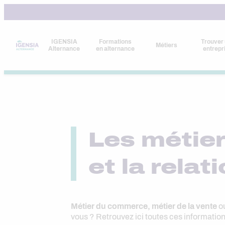
Aller
au
contenu
IGENSIA
Formations
Trouver
Métiers
Alternance
en alternance
entrepr
Les métier
et la relat
Métier du commerce, métier de la vente
o
vous ? Retrouvez ici toutes ces information