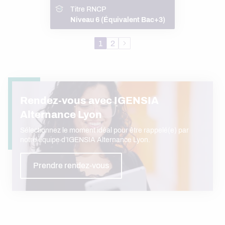
Titre RNCP
Niveau 6 (Équivalent Bac+3)
1
2
Rendez-vous avec IGENSIA
Alternance Lyon
Sélectionnez le moment idéal pour être rappelé(e) par
notre équipe d’IGENSIA Alternance Lyon.
Prendre rendez-vous