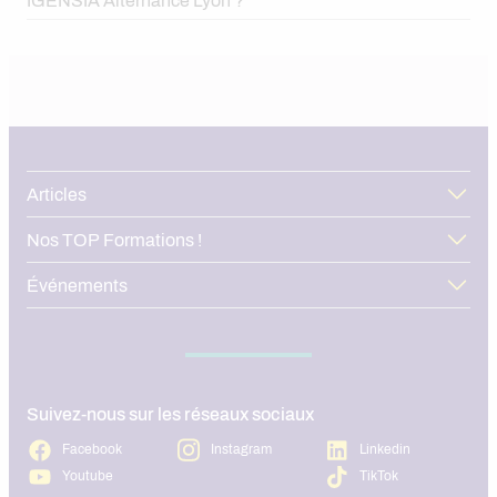
IGENSIA Alternance Lyon ?
Commerce, vente, relation client :
Marketing digital et communication :
Articles
Management et administratif :
Nos TOP Formations !
Événements
Gestion, comptabilité et finance :
Banque et assurance :
Suivez-nous sur les réseaux sociaux
Facebook
Instagram
Linkedin
Youtube
TikTok