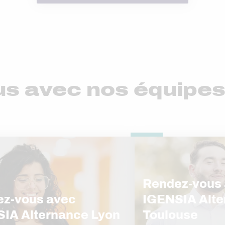
us avec nos équipe
Rendez-vous
z-vous avec
IGENSIA Alte
IA Alternance Lyon
Toulouse