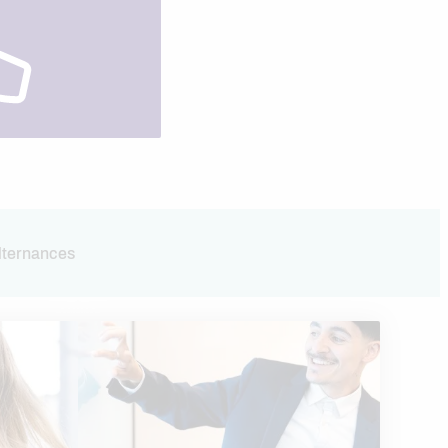
 du marché du travail.
lternances