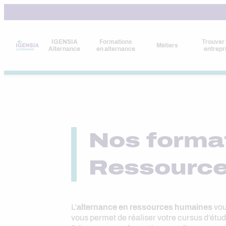
Aller
au
contenu
IGENSIA
Formations
Trouver
Métiers
Alternance
en alternance
entrepr
Nos forma
Ressourc
L’
alternance en ressources humaines
vou
vous permet de réaliser votre cursus d’étude