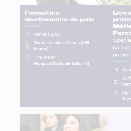
Formation
Lice
Gestionnaire de paie
profe
Métie
Parc
Campus
Lyon
Spécia
Durée formation
12 mois (455
paie et
heures)
person
Titre RNCP
Niveau 5 (Équivalent Bac+2)
Cam
Duré
heur
Dipl
Nive