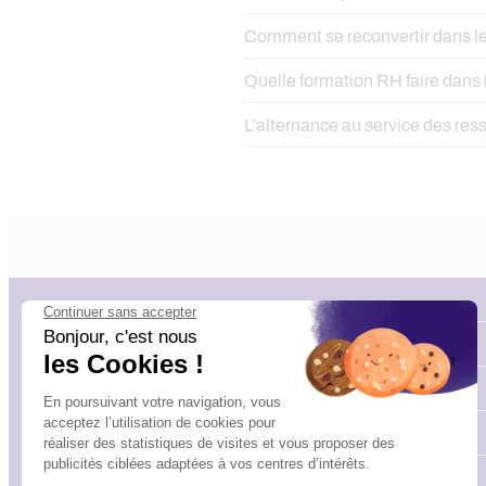
Comment se reconvertir dans l
Quelle formation RH faire dans 
L’alternance au service des re
Articles
Nos TOP Formations !
Événements