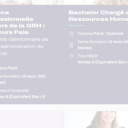
nce
Bachelor Chargé 
ssionnelle
Ressources Huma
rs de la GRH :
ours Paie
Campus
Paris, Toulouse
lité Gestionnaire de
Durée formation
12 mois (4
 administration du
heures)
nel
Titre RNCP
Niveau 6 (Équivalent Bac+
pus
Paris
e formation
12 mois (553
es)
ôme d’Université
au 6 (Équivalent Bac+3)