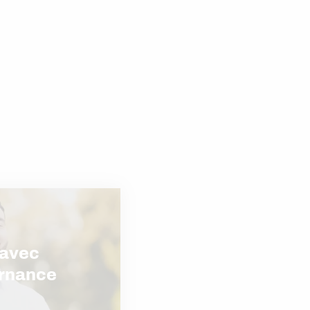
s
 avec
rnance