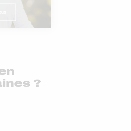
ous
 en
ines ?