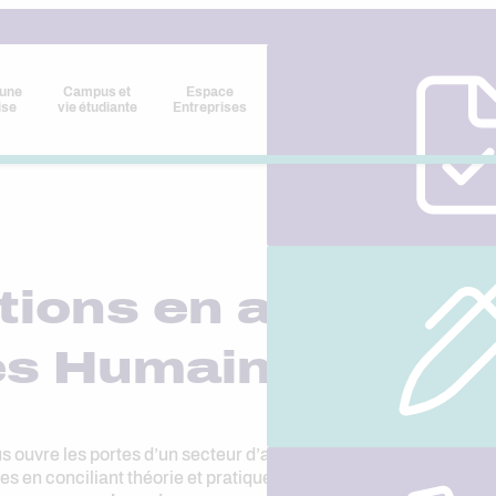
 une
Campus et
Espace
ise
vie étudiante
Entreprises
tions en alternan
es Humaines
s ouvre les portes d’un secteur d’activité dynamique et en con
s en conciliant théorie et pratique. Votre recrutement à l’issue 