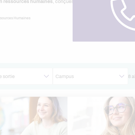
en ressources humaines
, conçues pour répondre aux exigences
ssources Humaines
 sortie
Campus
8 a