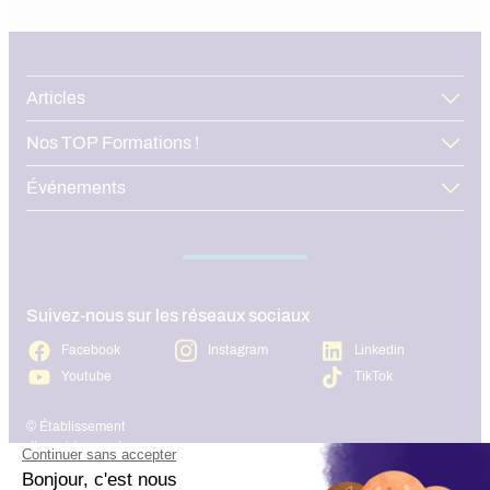
Articles
Nos TOP Formations !
Événements
Suivez-nous sur les réseaux sociaux
Facebook
Instagram
Linkedin
Youtube
TikTok
© Établissement
d’enseignement
supérieur technique
privé, Association à but