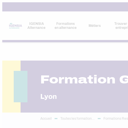
Aller
au
contenu
IGENSIA
Formations
Trouver
Métiers
Alternance
en alternance
entrepr
Formation G
Lyon
Accueil
Toutes les formation…
Formations Re