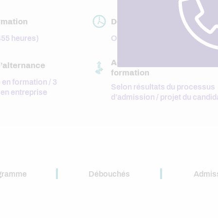
rmation
Début de la formation
455 heures)
Octobre
Adaptation du parcours de
’alternance
formation
en formation / 3
Selon résultats du processus
en entreprise
d’admission / projet du candid
gramme
Débouchés
Admis