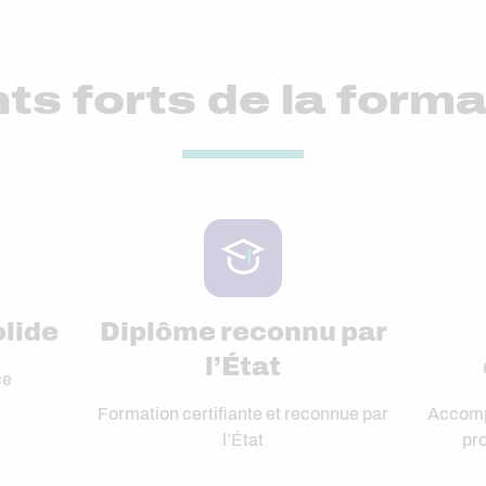
ts forts de la form
olide
Diplôme reconnu par
l’État
ce
Formation certifiante et reconnue par
Accomp
l’État
pro