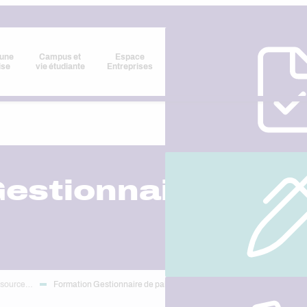
 une
Campus et
Espace
ise
vie étudiante
Entreprises
estionnaire de pa
ssource…
Formation Gestionnaire de paie