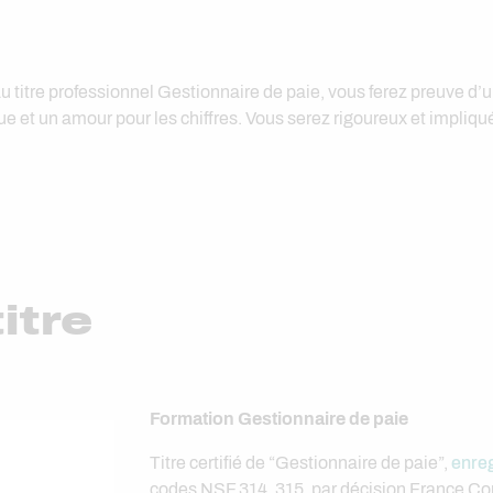
 titre professionnel Gestionnaire de paie, vous ferez preuve d’u
que et un amour pour les chiffres. Vous serez rigoureux et impliq
titre
Formation Gestionnaire de paie
Titre certifié de “Gestionnaire de paie”,
enre
codes NSF 314, 315, par décision France C