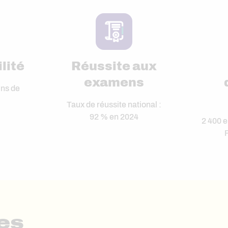
lité
Réussite aux
examens
ins de
Taux de réussite national :
92 % en 2024
2 400 e
es