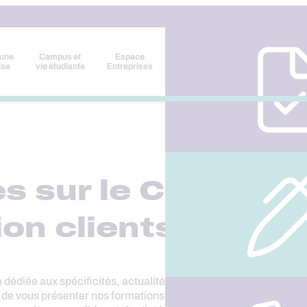
 une
Campus et
Espace
ise
vie étudiante
Entreprises
es sur le Commerc
ion clients
dédiée aux spécificités, actualités et évolutions dans le mond
s de vous présenter nos formations en alternance, reconnues par