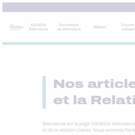
Aller
au
contenu
IGENSIA
Formations
Trouver
Métiers
Alternance
en alternance
entrepr
Nos articl
et la Relat
Bienvenue sur la page IGENSIA Alternance 
et de la relation clients. Nous sommes fier