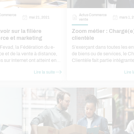
 Commerce
Actus Commerce
mai 21, 2021
mars 1, 
vente
oir sur la filière
Zoom métier : Chargé(e
ce et marketing
clientèle
 Fevad, la Fédération du e-
S’exerçant dans toutes les en
 et de la vente à distance,
de biens ou de services, le C
s sur Internet ont atteint en
Clientèle fait partie intégrant
France 112 milliards d’euros.
service commercial. Il a une
Lire la suite
Lire l
d expliqué notamment par
active qui lui permet d’avoir 
ation de la digitalisation
nombre de champ d’action.
ndispensable en période de
nitaire inhérente au Covid-19.
eurs du commerce et du
g affichent une profonde
ce, source de nouvelles
ités d’emploi. IGENSIA
ce vous propose de découvrir
que vous devez savoir sur les