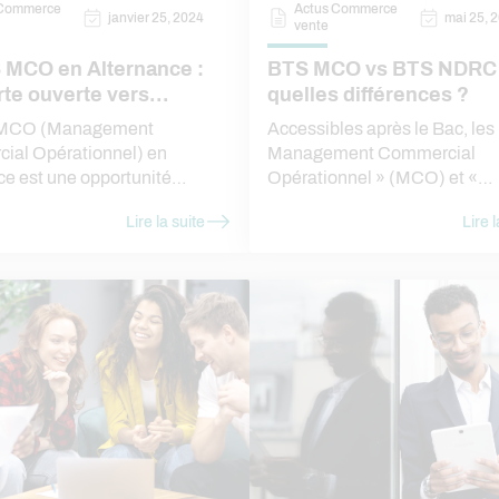
 Commerce
Actus Commerce
janvier 25, 2024
mai 25, 
vente
 MCO en Alternance :
BTS MCO vs BTS NDRC 
rte ouverte vers
quelles différences ?
preneuriat
 MCO (Management
Accessibles après le Bac, les
ial Opérationnel) en
Management Commercial
ce est une opportunité
Opérationnel » (MCO) et «
nnelle pour les futurs
Négociation et Digitalisation 
Lire la suite
Lire l
ts désireux de se forger une
Relation Client » (NDRC) so
 solide dans le domaine du
résolument orientés vers le
. Cette formation, axée sur
commerce. À première vue, c
ue professionnelle, offre
formations peuvent sembler
s une option Entrepreneuriat
similaires. Elles préparent po
remière année, ouvrant ainsi
des débouchés différents. I
lles perspectives aux futurs
Alternance compare ces deu
s.
formations pour vous aider à
comprendre leurs différences 
ainsi un choix éclairé !