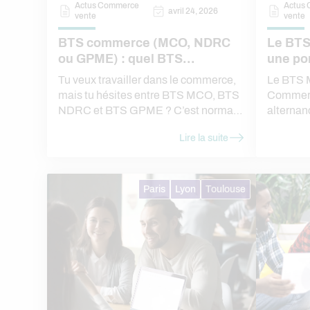
Actus Commerce
Actus
avril 24, 2026
vente
vente
BTS commerce (MCO, NDRC
Le BTS
ou GPME) : quel BTS
une po
commerce est fait pour moi ?
l’entre
Tu veux travailler dans le commerce,
Le BTS
mais tu hésites entre BTS MCO, BTS
Commerc
NDRC et BTS GPME ? C’est normal :
alternan
ces trois formations sont proches,
exceptio
Lire la suite
mais elles ne mènent pas exactement
alternan
aux mêmes missions, ni aux mêmes
carrière
environnements de travail. Dans cet
commerce
article, on fait une comparaison BTS
la pratiq
Paris
Lyon
Toulouse
commerce claire et concrète pour
désormai
t’aider à choisir le BTS le plus adapté
dès la p
à ton profil, en initial ou alternance, à
de nouve
Paris, Lyon et Toulouse.
diplômé