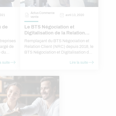
l’attractivité du secteur de la
distribution avec IGENSIA Alternance
Actus Commerce
2021
avril 13, 2020
!
vente
) de
Le BTS Négociation et
Digitalisation de la Relation
Client (NDRC)
treprises
Remplaçant du BTS Négociation et
hargé de
Relation Client (NRC) depuis 2018, le
e du
BTS Négociation et Digitalisation de
 démarche
la Relation Client (NDRC) est l’un des
a suite
Lire la suite
un bon
programmes les plus populaires
auprès des étudiants français
aujourd’hui. Pour mieux le découvrir,
voici un guide conçu et préparé par
IGENSIA Alternance.