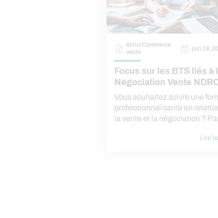
comment faire carrière dans la relation
secteurs
client !
marketin
Actus Commerce
juin 18, 2
vente
Focus sur les BTS liés à 
Négociation Vente NDRC
Assurance – Immobilier
Vous souhaitez suivre une for
professionnalisante en relatio
la vente et la négociation ? Parmi eux,
vous trouverez le BTS Négocia
Lire l
Digitalisation de la Relation C
(NDRC) ainsi que d’autres fo
commerciales dans les domai
l’assurance et de l’immobilier.