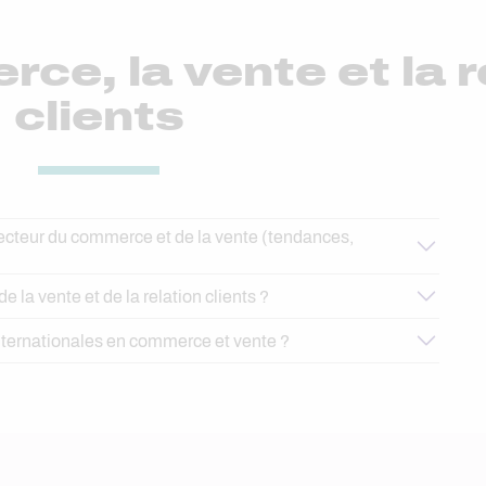
conditions de délivrance du BTS
l’entrep
MCO. Plus qu’un simple changement
rce, la vente et la r
de nom, ce nouveau brevet de
technicien supérieur vient répondre à
clients
des impératifs liés au contexte
économique global et permet de
mieux s’adapter aux besoins des
entreprises. Faisons le tour de la
réforme.
secteur du commerce et de la vente (tendances,
la vente et de la relation clients ?
internationales en commerce et vente ?