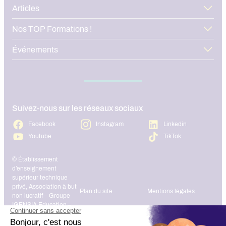
dans la communication
Articles
Nos TOP Formations !
Événements
Le spécialiste CRO (Conversion Rate Optimization)
Suivez-nous sur les réseaux sociaux
Facebook
Instagram
Linkedin
Youtube
TikTok
© Établissement
d’enseignement
supérieur technique
privé, Association à but
Plan du site
Mentions légales
non lucratif – Groupe
IGENSIA Education –
Mise à jour site :
Janvier 2026