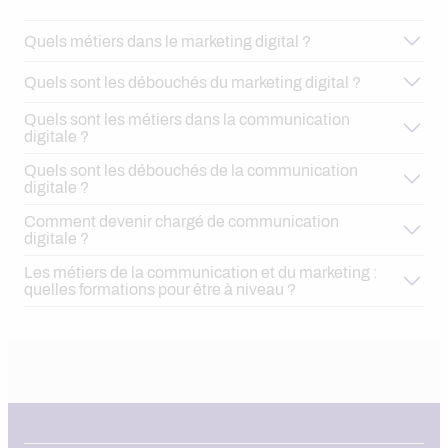
Quels métiers dans le marketing digital ?
Quels sont les débouchés du marketing digital ?
Quels sont les métiers dans la communication
Le directeur du marketing digital
digitale ?
Quels sont les débouchés de la communication
digitale ?
Le responsable e-commerce
Comment devenir chargé de communication
Les emplois dédiés au marketing digital
digitale ?
Le content manager
Les métiers de la communication et du marketing :
Les métiers du développement web
quelles formations pour être à niveau ?
Le social media manager
Les postes liés au traitement et à l’analyse de
données
Les fonctions de supervision et de management
métier
Le spécialiste SEO /SEM