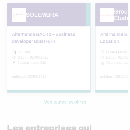
Group
SOLEMBRA
Étude
Alternance BAC+3 – Business
Alternance B
developer B2B (H/F)
Location
01 (l’Ain)
Île-de-France
Début : 01/09/2026
Début : 01/09/
1 place disponible
14 places disp
publiée le 23/03/2026
publiée le 28/05/2
Voir toutes les offres
Les entreprises qui