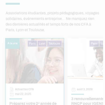
Associations étudiantes, projets pédagogiques, voyages
solidaires, événements entreprise… Ne manquez rien
des dernières actualités et temps forts de nos CFA à
Paris, Lyon et Toulouse.
À la une
Paris
Lyon
Toulouse
Paris
Ly
Actualités CFA
août 3, 2026
mai 22, 2025
3 renouvellements 
Préparez votre 2ᵉ année de
RNCP pour IGENS