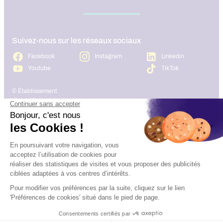
Suivez-nous sur les réseaux sociaux
Facebook
Instagram
Linkedin
Youtube
TikTok
© Établissement
d’enseignement
supérieur technique
privé, Association à but
Plan du site
Mentions légales
non lucratif – Groupe
IGENSIA Education –
Mise à jour site :
Janvier 2026
Charte des données
Contact
personnelles