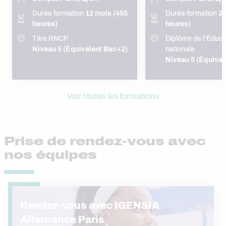
Durée formation
12 mois (455
Durée formation
24
heures)
heures)
Titre RNCP
Diplôme de l’Éduca
Niveau 5 (Équivalent Bac+2)
nationale
Niveau 5 (Équival
Voir toutes les formations
Prise de rendez-vous avec
nos équipes
Rendez-vous avec IGENSIA
Alternance Paris