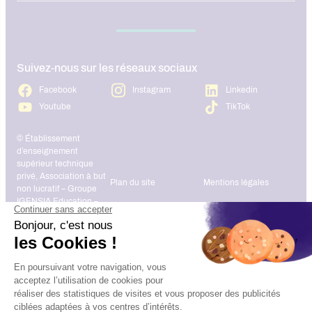
Suivez-nous sur les réseaux sociaux
Facebook
Instagram
Linkedin
Youtube
TikTok
© Établissement
d’enseignement
supérieur technique
privé, Association à but
Plan du site
Mentions légales
non lucratif – Groupe
IGENSIA Education –
Mise à jour site :
Janvier 2026
Charte des données
Contact
personnelles