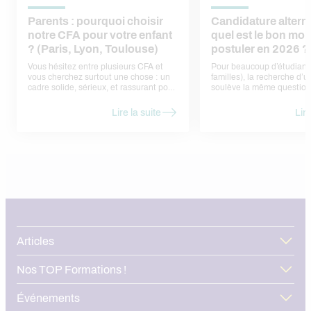
Parents : pourquoi choisir
Candidature altern
notre CFA pour votre enfant
quel est le bon mo
? (Paris, Lyon, Toulouse)
postuler en 2026 ?
Vous hésitez entre plusieurs CFA et
Pour beaucoup d’étudiants
vous cherchez surtout une chose : un
familles), la recherche d’
cadre solide, sérieux, et rassurant pour
soulève la même question
votre enfant. Voici nos réponses, sans
faut-il postuler ? Trop tôt,
jargon, sous forme de
ne pas trouver d’offres. Tr
Lire la suite
Lire
questions/réponses — comme si nous
risque de passer à côté d’
en parlions ensemble.
déjà pourvues. En réalité, 
calendrier assez régulier, l
rythme des entreprises et 
admissions en formation. Dans cet
article, nous vous aidons à 
bon moment pour une can
alternance en 2026, à anti
périodes de forte concurre
structurer votre démarche
l’ensemble du territoire.
Articles
Nos TOP Formations !
Événements