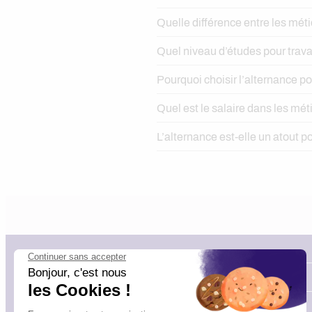
Quelle différence entre les mét
Quel niveau d’études pour trava
Pourquoi choisir l’alternance po
Quel est le salaire dans les mét
L’alternance est-elle un atout p
Articles
Nos TOP Formations !