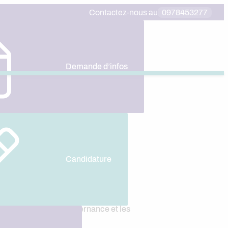
Contactez-nous au
0978453277
Demande d’infos
 du
Candidature
el
, les formations en alternance et les
cteur.