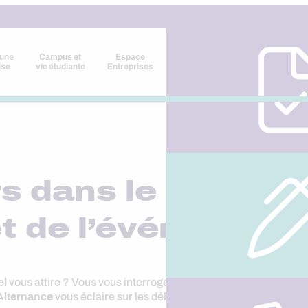
 une
Campus et
Espace
ise
vie étudiante
Entreprises
s dans le secteur
t de l’événementi
el
vous attire ? Vous vous interrogez sur les métiers accessibles
lternance
vous éclaire sur les débouchés possibles dans ce se