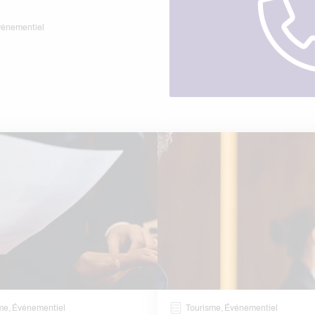
événementiel
me, Événementiel
Tourisme, Événementiel