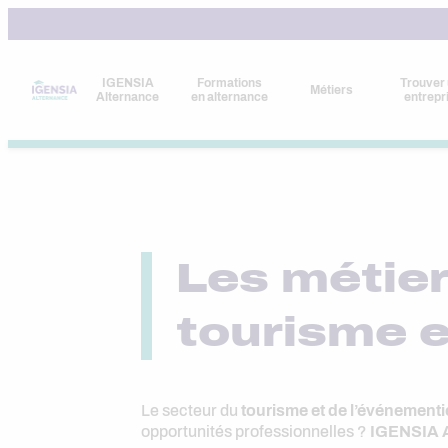
Aller
au
contenu
IGENSIA
Formations
Trouver
Métiers
Alternance
en alternance
entrepr
Les métier
tourisme e
Le secteur du
tourisme et de l’événementi
opportunités professionnelles ?
IGENSIA A