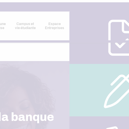
 une
Campus et
Espace
ise
vie étudiante
Entreprises
 la banque