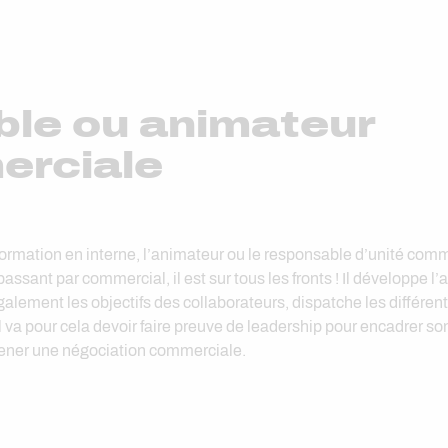
le ou animateur
erciale
formation en interne, l’animateur ou le responsable d’unité c
sant par commercial, il est sur tous les fronts ! Il développe l’a
galement les objectifs des collaborateurs, dispatche les différente
l va pour cela devoir faire preuve de leadership pour encadrer son
mener une négociation commerciale.