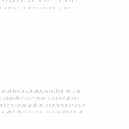
 plus grandes que les TPE. Il se doit de
 relationnelles et en communication.
’expérience. Développer et fidéliser une
e conseiller va proposer des produits de
, après avoir analysé le patrimoine de ses
a globalité ainsi que le droit patrimonial.