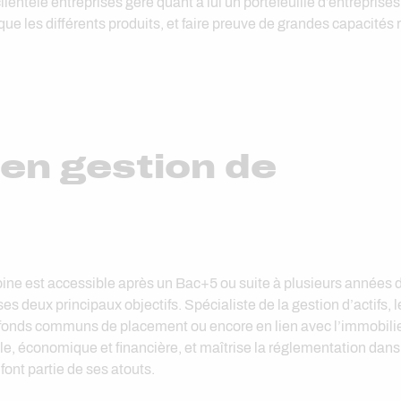
ientèle entreprises gère quant à lui un portefeuille d’entreprises
que les différents produits, et faire preuve de grandes capacités
 en gestion de
oine est accessible après un Bac+5 ou suite à plusieurs années d
s deux principaux objectifs. Spécialiste de la gestion d’actifs, l
 fonds communs de placement ou encore en lien avec l’immobilier
le, économique et financière, et maîtrise la réglementation dans s
ont partie de ses atouts.