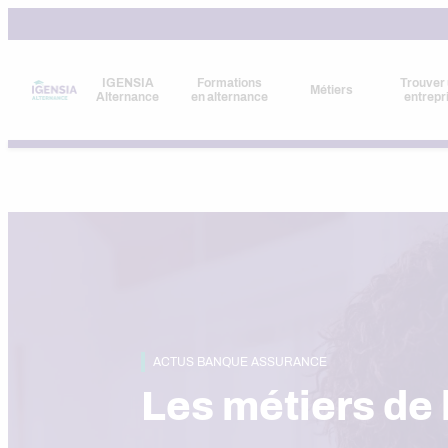
Aller
au
contenu
IGENSIA
Formations
Trouver
Métiers
Alternance
en alternance
entrepr
ACTUS BANQUE ASSURANCE
Les métiers de