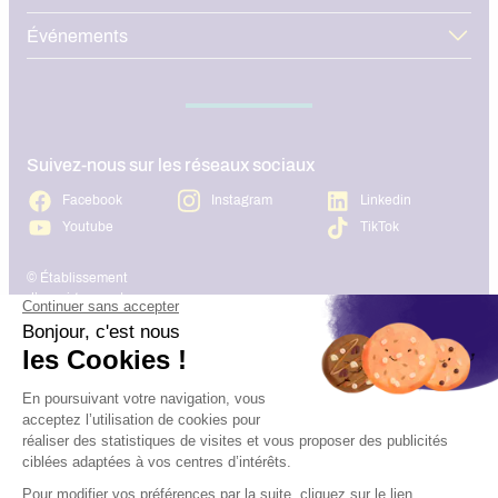
Événements
Suivez-nous sur les réseaux sociaux
Facebook
Instagram
Linkedin
Youtube
TikTok
© Établissement
d’enseignement
supérieur technique
privé, Association à but
Plan du site
Mentions légales
non lucratif – Groupe
IGENSIA Education –
Mise à jour site :
Janvier 2026
Charte des données
Contact
personnelles