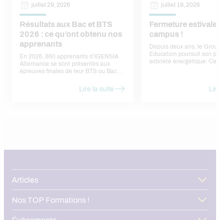
juillet 29, 2026
juillet 16, 2026
Résultats aux Bac et BTS
Fermeture estivale
2026 : ce qu’ont obtenu nos
campus !
apprenants
Depuis deux ans, le Gro
Education poursuit son pl
En 2026, 660 apprenants d’IGENSIA
sobriété énergétique. Cet
Alternance se sont présentés aux
engagement se traduit n
épreuves finales de leur BTS ou Bac
la fermeture estivale de l
Pro, sur les campus de Nanterre, Lyon
nos sites.
et Toulouse. 487 ont été admis, soit un
Lire la suite
Lire
taux de réussite national de 73,8 %. Ce
chiffre agrège des résultats très
différents selon les formations, que
nous détaillons ci-dessous.
Articles
Nos TOP Formations !