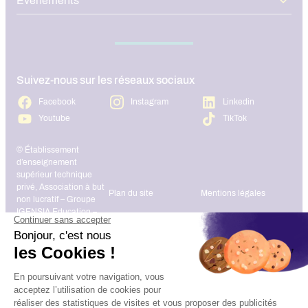
Événements
Suivez-nous sur les réseaux sociaux
Facebook
Instagram
Linkedin
Youtube
TikTok
© Établissement
d’enseignement
supérieur technique
privé, Association à but
Plan du site
Mentions légales
non lucratif – Groupe
IGENSIA Education –
Mise à jour site :
Janvier 2026
Charte des données
Contact
personnelles