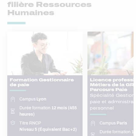
filière Ressources
Humaines
Formation Gestionnaire
Licence professi
de paie
Métiers de la GRH
Parcours Paie
Spécialité Gestion
Campus
Lyon
paie et administrat
Durée formation
12 mois (455
personnel
heures)
Titre RNCP
Campus
Paris
Niveau 5 (Équivalent Bac+2)
Durée formation
12