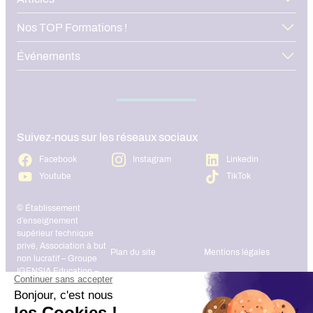
Nos TOP Formations !
Événements
Suivez-nous sur les réseaux sociaux
Facebook
Instagram
Linkedin
Youtube
TikTok
© Établissement
d’enseignement
supérieur technique
privé, Association à but
Plan du site
Mentions légales
non lucratif – Groupe
IGENSIA Education –
Mise à jour site :
Janvier 2026