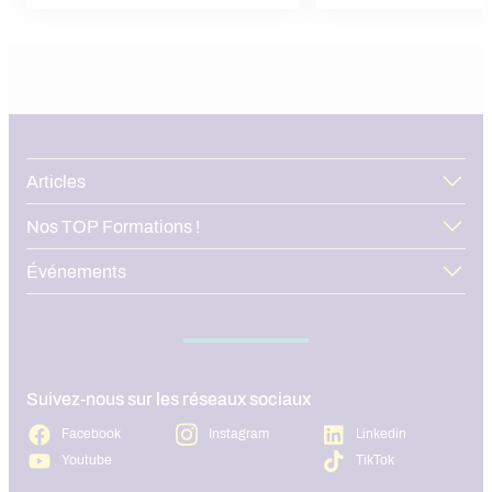
environnements de travail. Dans cet
commerce. Cette formation
article, on fait une comparaison BTS
pratique professionnelle, o
commerce claire et concrète pour
désormais une option Ent
t’aider à choisir le BTS le plus adapté à
dès la première année, ou
ton profil, en initial ou alternance, à
de nouvelles perspectives
Paris, Lyon et Toulouse.
diplômés.
Articles
Nos TOP Formations !
Événements
Suivez-nous sur les réseaux sociaux
Facebook
Instagram
Linkedin
Youtube
TikTok