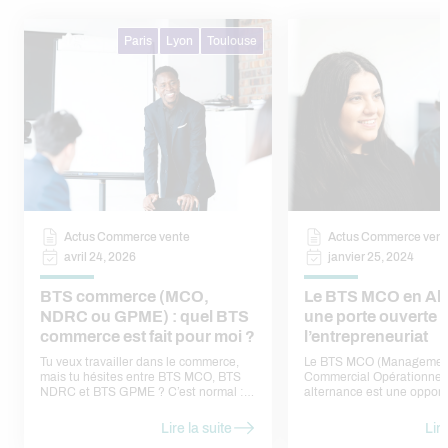
Paris
Lyon
Toulouse
Actus Commerce vente
Actus Commerce vent
avril 24, 2026
janvier 25, 2024
BTS commerce (MCO,
Le BTS MCO en Alt
NDRC ou GPME) : quel BTS
une porte ouverte 
commerce est fait pour moi ?
l’entrepreneuriat
Tu veux travailler dans le commerce,
Le BTS MCO (Managemen
mais tu hésites entre BTS MCO, BTS
Commercial Opérationnel)
NDRC et BTS GPME ? C’est normal :
alternance est une opport
ces trois formations sont proches, mais
exceptionnelle pour les fu
elles ne mènent pas exactement aux
alternants désireux de se 
Lire la suite
Lire
mêmes missions, ni aux mêmes
carrière solide dans le d