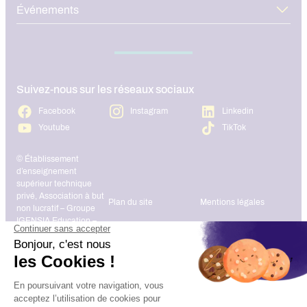
Événements
Suivez-nous sur les réseaux sociaux
Facebook
Instagram
Linkedin
Youtube
TikTok
© Établissement
d’enseignement
supérieur technique
privé, Association à but
Plan du site
Mentions légales
non lucratif – Groupe
IGENSIA Education –
Mise à jour site :
Janvier 2026
Charte des données
Contact
personnelles