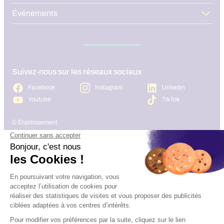
Événements
Suivez-nous sur les réseaux sociaux
Facebook
Instagram
Linkedin
Youtube
TikTok
© Établissement
d’enseignement
supérieur technique
privé, Association à but
Plan du site
Mentions légales
non lucratif – Groupe
IGENSIA Education –
Mise à jour site :
Janvier 2026
Charte des données
Contact
personnelles