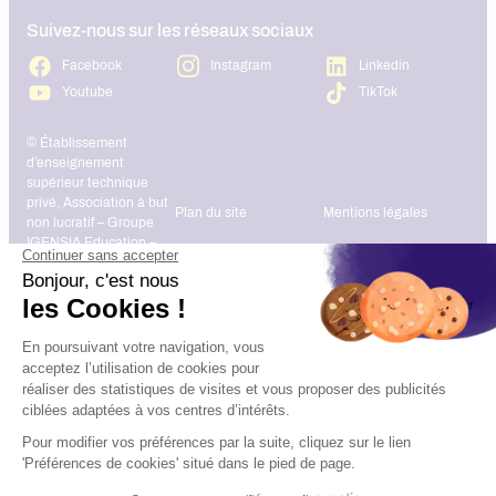
Suivez-nous sur les réseaux sociaux
Facebook
Instagram
Linkedin
Youtube
TikTok
© Établissement
d’enseignement
supérieur technique
privé, Association à but
Plan du site
Mentions légales
non lucratif – Groupe
IGENSIA Education –
Mise à jour site :
Janvier 2026
Charte des données
Contact
personnelles