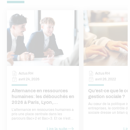
Actus RH
Actus RH
avril 24, 2026
avril 26, 2022
Alternance en ressources
Qu’est-ce que le co
humaines: les débouchés en
gestion sociale ?
2026 à Paris, Lyon,
Au cœur de la politique in
Toulouse
entreprises, le contrôle d
L’alternance en ressources humaines a
sociale dresse un bilan qua
pris une place centrale dans les
qualitatif de la masse sala
parcours Bac+2 et Bac+3. Et ce n’est
son bien-être au travail. 
pas un hasard : elle permet
simple tendance, cette fil
d’apprendre un métier concret,
Lire la suite
Lire