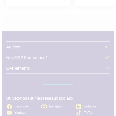
(Ressources Humaines) a
d’obtenir un diplôme reconnu, et
vocation de relever les mul
surtout d’entrer rapidement sur le
venir, tout en gardant l’h
marché du travail. En 2026, les RH ne
bien-être au centre des p
se limitent plus à l’administratif. Elles
tant que nouvel enjeu str
touchent au recrutement, à la marque
sein des RH, il est primord
employeur, à la formation, à la paie, au
comprendre ses apports, s
droit social, à la qualité de vie au
ses enjeux… C’est pourqu
travail, et à la data RH. Résultat : les
Alternance vous présente 
débouchés sont nombreux pour celles
contrôle de gestion social
et ceux qui choisissent une formation
RH alternance, que ce soit à Paris,
Lyon ou Toulouse.
Articles
Nos TOP Formations !
Événements
Suivez-nous sur les réseaux sociaux
Facebook
Instagram
Linkedin
Youtube
TikTok