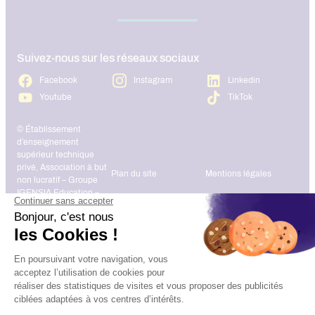
Suivez-nous sur les réseaux sociaux
Facebook
Instagram
Linkedin
Youtube
TikTok
© Établissement
d’enseignement
supérieur technique
privé, Association à but
Plan du site
Mentions légales
non lucratif – Groupe
IGENSIA Education –
Mise à jour site :
Janvier 2026
Charte des données
Contact
personnelles