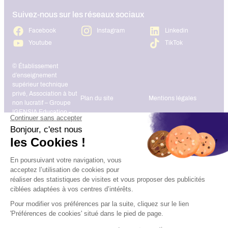
Suivez-nous sur les réseaux sociaux
Facebook
Instagram
Linkedin
Youtube
TikTok
© Établissement
d’enseignement
supérieur technique
privé, Association à but
Plan du site
Mentions légales
non lucratif – Groupe
IGENSIA Education –
Mise à jour site :
Janvier 2026
Charte des données
Contact
personnelles