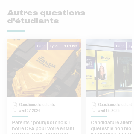
Autres questions
d’étudiants
Paris
Lyon
Toulouse
Paris
Ly
Questions d’étudiants
Questions d’étudiants
avril 27, 2026
avril 15, 2026
Parents : pourquoi choisir
Candidature altern
notre CFA pour votre enfant
quel est le bon mo