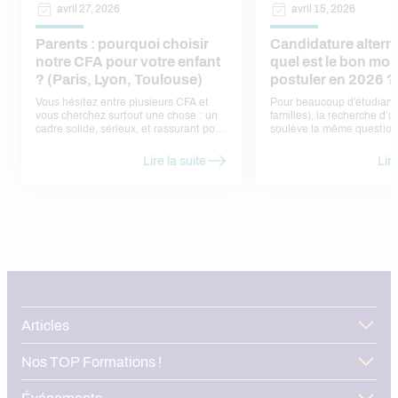
avril 27, 2026
avril 15, 2026
Parents : pourquoi choisir
Candidature altern
notre CFA pour votre enfant
quel est le bon mo
? (Paris, Lyon, Toulouse)
postuler en 2026 ?
Vous hésitez entre plusieurs CFA et
Pour beaucoup d’étudiants
vous cherchez surtout une chose : un
familles), la recherche d’
cadre solide, sérieux, et rassurant pour
soulève la même question
votre enfant. Voici nos réponses, sans
faut-il postuler ? Trop tôt,
jargon, sous forme de
ne pas trouver d’offres. Tr
Lire la suite
Lire
questions/réponses — comme si nous
risque de passer à côté d’
en parlions ensemble.
déjà pourvues. En réalité, 
calendrier assez régulier, l
rythme des entreprises et 
admissions en formation. Dans cet
article, nous vous aidons à 
bon moment pour une can
alternance en 2026, à anti
périodes de forte concurre
structurer votre démarche
l’ensemble du territoire.
Articles
Nos TOP Formations !