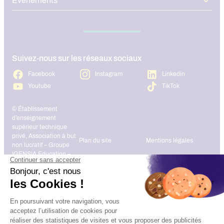
Événements
Suivez-nous sur les réseaux sociaux
Facebook
Instagram
Linkedin
Youtube
TikTok
© Établissement
d’enseignement
supérieur technique
privé, Association à but
Plan du site
Mentions légales
non lucratif – Groupe
IGENSIA Education –
Mise à jour site :
Janvier 2026
Charte des données
Contact
personnelles