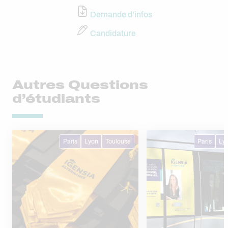
Demande d’infos
Candidature
Autres Questions
d’étudiants
Paris
Lyon
Toulouse
Paris
Ly