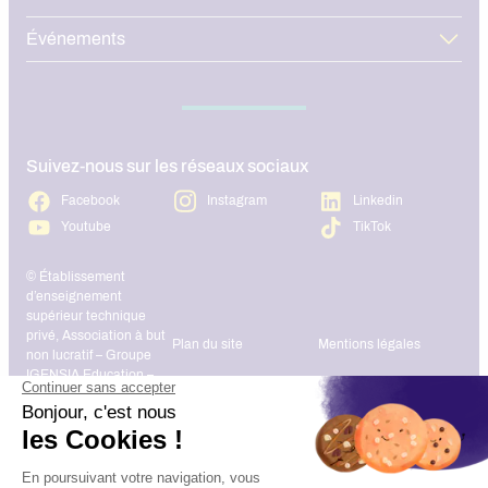
Événements
Suivez-nous sur les réseaux sociaux
Facebook
Instagram
Linkedin
Youtube
TikTok
© Établissement
d’enseignement
supérieur technique
privé, Association à but
Plan du site
Mentions légales
non lucratif – Groupe
IGENSIA Education –
Mise à jour site :
Janvier 2026
Charte des données
Contact
personnelles