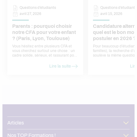
Questions d’étudiants
Questions d’étudiants
avril 27, 2026
avril 15, 2026
Parents : pourquoi choisir
Candidature altern
notre CFA pour votre enfant
quel est le bon mo
? (Paris, Lyon, Toulouse)
postuler en 2026 ?
Vous hésitez entre plusieurs CFA et
Pour beaucoup d’étudiants
vous cherchez surtout une chose : un
familles), la recherche d’
cadre solide, sérieux, et rassurant pour
soulève la même question
votre enfant. Voici nos réponses, sans
faut-il postuler ? Trop tôt,
jargon, sous forme de
ne pas trouver d’offres. Tr
Lire la suite
Lire
questions/réponses — comme si nous
risque de passer à côté d’
en parlions ensemble.
déjà pourvues. En réalité, 
calendrier assez régulier, l
rythme des entreprises et 
admissions en formation. Dans cet
article, nous vous aidons à 
bon moment pour une can
alternance en 2026, à anti
périodes de forte concurre
structurer votre démarche
l’ensemble du territoire.
Articles
Nos TOP Formations !