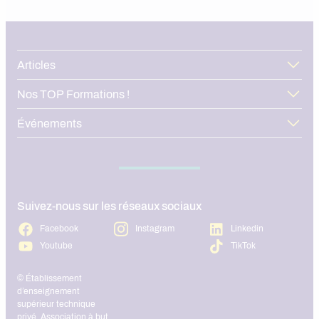
bon moment pour une can
alternance en 2026, à anti
périodes de forte concurre
structurer votre démarche
l’ensemble du territoire.
Articles
Nos TOP Formations !
Événements
Suivez-nous sur les réseaux sociaux
Facebook
Instagram
Linkedin
Youtube
TikTok
© Établissement
d’enseignement
supérieur technique
privé, Association à but