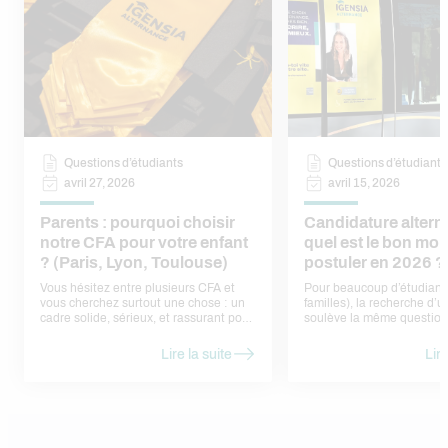
Questions d’étudiants
Questions d’étudiants
avril 27, 2026
avril 15, 2026
Parents : pourquoi choisir
Candidature altern
notre CFA pour votre enfant
quel est le bon mo
? (Paris, Lyon, Toulouse)
postuler en 2026 ?
Vous hésitez entre plusieurs CFA et
Pour beaucoup d’étudiants
vous cherchez surtout une chose : un
familles), la recherche d’
cadre solide, sérieux, et rassurant pour
soulève la même question
votre enfant. Voici nos réponses, sans
faut-il postuler ? Trop tôt,
jargon, sous forme de
ne pas trouver d’offres. Tr
Lire la suite
Lire
questions/réponses — comme si nous
risque de passer à côté d’
en parlions ensemble.
déjà pourvues. En réalité, 
calendrier assez régulier, l
rythme des entreprises et 
admissions en formation. Dans cet
article, nous vous aidons à 