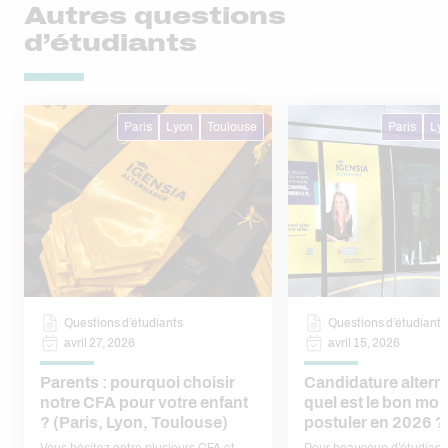
Autres questions
d’étudiants
Paris
Lyon
Toulouse
Paris
Ly
Questions d’étudiants
Questions d’étudiants
avril 27, 2026
avril 15, 2026
Parents : pourquoi choisir
Candidature altern
notre CFA pour votre enfant
quel est le bon mo
? (Paris, Lyon, Toulouse)
postuler en 2026 ?