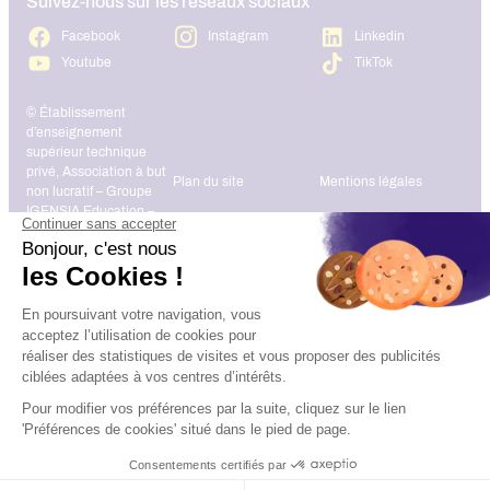
Suivez-nous sur les réseaux sociaux
Facebook
Instagram
Linkedin
Youtube
TikTok
© Établissement
d’enseignement
supérieur technique
privé, Association à but
Plan du site
Mentions légales
non lucratif – Groupe
IGENSIA Education –
Mise à jour site :
Janvier 2026
Charte des données
Contact
personnelles