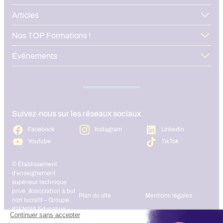
l’ensemble du territoire.
Articles
Nos TOP Formations !
Événements
Suivez-nous sur les réseaux sociaux
Facebook
Instagram
Linkedin
Youtube
TikTok
© Établissement
d’enseignement
supérieur technique
privé, Association à but
Plan du site
Mentions légales
non lucratif – Groupe
IGENSIA Education –
Mise à jour site :