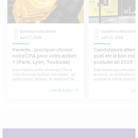
Questions d’étudiants
Questions d’étudiants
avril 27, 2026
avril 15, 2026
Parents : pourquoi choisir
Candidature altern
notre CFA pour votre enfant
quel est le bon mo
? (Paris, Lyon, Toulouse)
postuler en 2026 ?
Vous hésitez entre plusieurs CFA et
Pour beaucoup d’étudiants
vous cherchez surtout une chose : un
familles), la recherche d’
cadre solide, sérieux, et rassurant pour
soulève la même question
votre enfant. Voici nos réponses, sans
faut-il postuler ? Trop tôt,
jargon, sous forme de
ne pas trouver d’offres. Tr
Lire la suite
Lire
questions/réponses — comme si nous
risque de passer à côté d’
en parlions ensemble.
déjà pourvues. En réalité, 
calendrier assez régulier, l
rythme des entreprises et 
admissions en formation. Dans cet
article, nous vous aidons à 
bon moment pour une can
alternance en 2026, à anti
périodes de forte concurre
structurer votre démarche