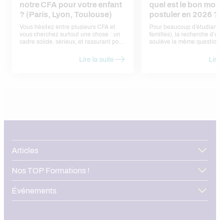
notre CFA pour votre enfant
quel est le bon mo
? (Paris, Lyon, Toulouse)
postuler en 2026 ?
Vous hésitez entre plusieurs CFA et
Pour beaucoup d’étudiants
vous cherchez surtout une chose : un
familles), la recherche d’
cadre solide, sérieux, et rassurant pour
soulève la même question
votre enfant. Voici nos réponses, sans
faut-il postuler ? Trop tôt,
jargon, sous forme de
ne pas trouver d’offres. Tr
Lire la suite
Lire
questions/réponses — comme si nous
risque de passer à côté d’
en parlions ensemble.
déjà pourvues. En réalité, 
calendrier assez régulier, l
rythme des entreprises et 
admissions en formation. Dans cet
article, nous vous aidons à 
bon moment pour une can
alternance en 2026, à anti
périodes de forte concurre
structurer votre démarche
l’ensemble du territoire.
Articles
Nos TOP Formations !
Événements