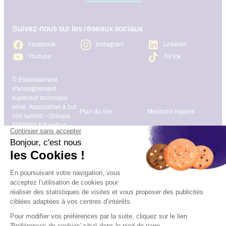
Suivez-nous sur les réseaux sociaux
Facebook
Instagram
Linkedin
Youtube
TikTok
© Établissement
d’enseignement
supérieur technique
privé, Association à but
Plan du site
Mentions légales
non lucratif – Groupe
IGENSIA Education –
Mise à jour site :
Janvier 2026
Charte des données
Contact
personnelles