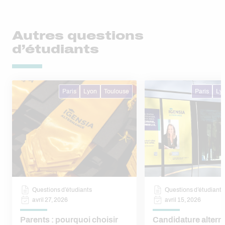
Autres questions
d’étudiants
Paris
Lyon
Toulouse
Paris
Ly
Questions d’étudiants
Questions d’étudiants
avril 27, 2026
avril 15, 2026
Parents : pourquoi choisir
Candidature altern