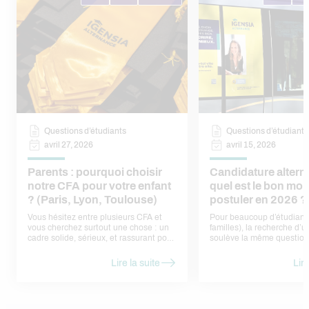
Questions d’étudiants
Questions d’étudiants
avril 27, 2026
avril 15, 2026
Parents : pourquoi choisir
Candidature altern
notre CFA pour votre enfant
quel est le bon mo
? (Paris, Lyon, Toulouse)
postuler en 2026 ?
Vous hésitez entre plusieurs CFA et
Pour beaucoup d’étudiants
vous cherchez surtout une chose : un
familles), la recherche d’
cadre solide, sérieux, et rassurant pour
soulève la même question
votre enfant. Voici nos réponses, sans
faut-il postuler ? Trop tôt,
jargon, sous forme de
ne pas trouver d’offres. Tr
Lire la suite
Lire
questions/réponses — comme si nous
risque de passer à côté d’
en parlions ensemble.
déjà pourvues. En réalité, 
calendrier assez régulier, l
rythme des entreprises et 