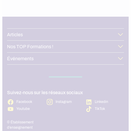
admissions en formation. Dans cet
article, nous vous aidons à 
bon moment pour une can
alternance en 2026, à anti
périodes de forte concurre
structurer votre démarche
l’ensemble du territoire.
Articles
Nos TOP Formations !
Événements
Suivez-nous sur les réseaux sociaux
Facebook
Instagram
Linkedin
Youtube
TikTok
© Établissement
d’enseignement