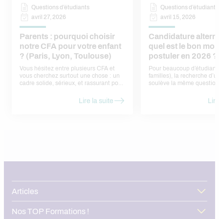
Questions d’étudiants
Questions d’étudiants
avril 27, 2026
avril 15, 2026
Parents : pourquoi choisir
Candidature altern
notre CFA pour votre enfant
quel est le bon mo
? (Paris, Lyon, Toulouse)
postuler en 2026 ?
Vous hésitez entre plusieurs CFA et
Pour beaucoup d’étudiants
vous cherchez surtout une chose : un
familles), la recherche d’
cadre solide, sérieux, et rassurant pour
soulève la même question
votre enfant. Voici nos réponses, sans
faut-il postuler ? Trop tôt,
jargon, sous forme de
ne pas trouver d’offres. Tr
Lire la suite
Lire
questions/réponses — comme si nous
risque de passer à côté d’
en parlions ensemble.
déjà pourvues. En réalité, 
calendrier assez régulier, l
rythme des entreprises et 
admissions en formation. Dans cet
article, nous vous aidons à 
bon moment pour une can
alternance en 2026, à anti
périodes de forte concurre
structurer votre démarche
l’ensemble du territoire.
Articles
Nos TOP Formations !