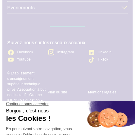
Événements
Suivez-nous sur les réseaux sociaux
Facebook
Instagram
Linkedin
Youtube
TikTok
© Établissement
d’enseignement
supérieur technique
privé, Association à but
Plan du site
Mentions légales
non lucratif – Groupe
IGENSIA Education –
Mise à jour site :
Janvier 2026
Charte des données
Contact
personnelles