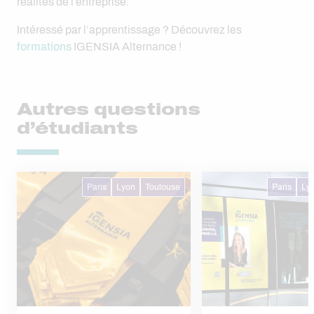
réalités de l’entreprise.
Intéressé par l’apprentissage ? Découvrez les
formations
IGENSIA Alternance !
Autres questions
d’étudiants
Paris
Lyon
Toulouse
Paris
Ly