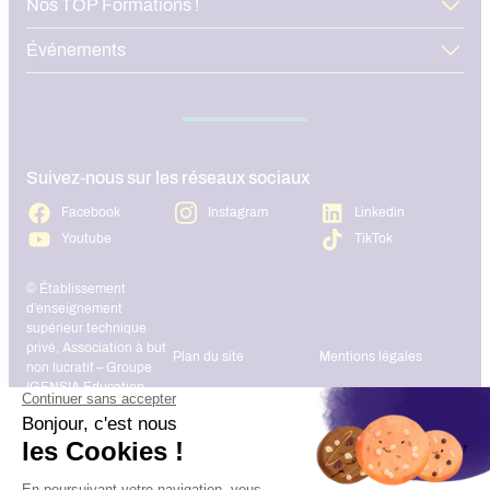
Nos TOP Formations !
Événements
Suivez-nous sur les réseaux sociaux
Facebook
Instagram
Linkedin
Youtube
TikTok
© Établissement
d’enseignement
supérieur technique
privé, Association à but
Plan du site
Mentions légales
non lucratif – Groupe
IGENSIA Education –
Mise à jour site :
Janvier 2026
Charte des données
Contact
personnelles