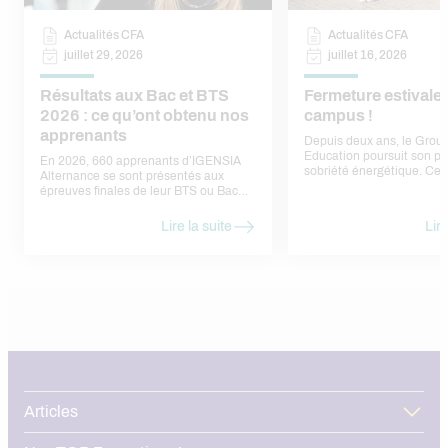
Actualités CFA
Actualités CFA
juillet 29, 2026
juillet 16, 2026
Résultats aux Bac et BTS
Fermeture estivale
2026 : ce qu’ont obtenu nos
campus !
apprenants
Depuis deux ans, le Gro
Education poursuit son pl
En 2026, 660 apprenants d’IGENSIA
sobriété énergétique. Cet
Alternance se sont présentés aux
engagement se traduit n
épreuves finales de leur BTS ou Bac
la fermeture estivale de l
Pro, sur les campus de Nanterre, Lyon
nos sites.
et Toulouse. 487 ont été admis, soit un
Lire la suite
Lire
taux de réussite national de 73,8 %. Ce
chiffre agrège des résultats très
différents selon les formations, que
nous détaillons ci-dessous.
Articles