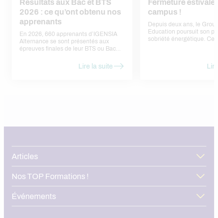
Résultats aux Bac et BTS
Fermeture estivale
2026 : ce qu’ont obtenu nos
campus !
apprenants
Depuis deux ans, le Gro
Education poursuit son pl
En 2026, 660 apprenants d’IGENSIA
sobriété énergétique. Cet
Alternance se sont présentés aux
engagement se traduit n
épreuves finales de leur BTS ou Bac
la fermeture estivale de l
Pro, sur les campus de Nanterre, Lyon
nos sites.
et Toulouse. 487 ont été admis, soit un
Lire la suite
Lire
taux de réussite national de 73,8 %. Ce
chiffre agrège des résultats très
différents selon les formations, que
nous détaillons ci-dessous.
Articles
Nos TOP Formations !
Événements