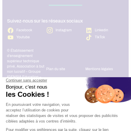
Suivez-nous sur les réseaux sociaux
Facebook
Instagram
Linkedin
Youtube
TikTok
© Établissement
d’enseignement
supérieur technique
privé, Association à but
Plan du site
Mentions légales
non lucratif – Groupe
IGENSIA Education –
Mise à jour site :
Janvier 2026
Charte des données
Contact
personnelles