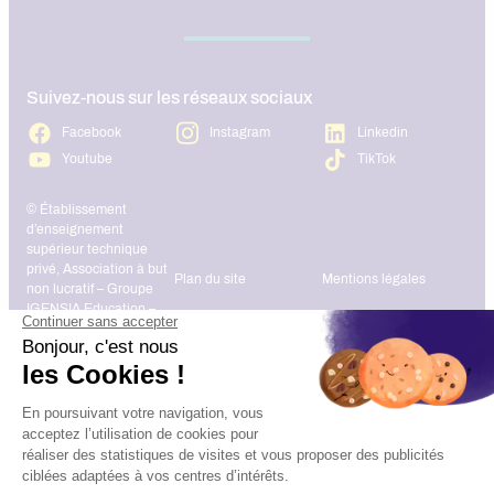
Suivez-nous sur les réseaux sociaux
Facebook
Instagram
Linkedin
Youtube
TikTok
© Établissement
d’enseignement
supérieur technique
privé, Association à but
Plan du site
Mentions légales
non lucratif – Groupe
IGENSIA Education –
Mise à jour site :
Janvier 2026
Charte des données
Contact
personnelles