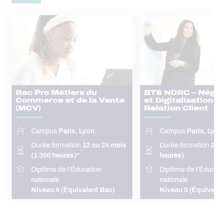
Bac Pro Métiers du
BTS NDRC – Négo
Commerce et de la Vente
et Digitalisation 
(MCV)
Relation Client
Campus
Paris, Lyon
Campus
Paris, Ly
Durée formation
12 ou 24 mois
Durée formation
24
(1 350 heures)*
heures)
Diplôme de l’Éducation
Diplôme de l’Éduca
nationale
nationale
Niveau 4 (Équivalent Bac)
Niveau 5 (Équival