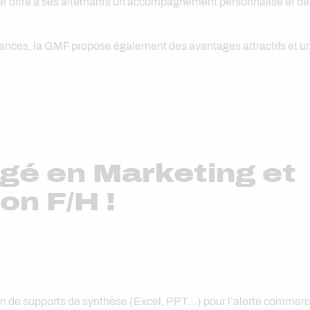
 et offre à ses alternants un accompagnement personnalisé et de
chances, la GMF propose également des avantages attractifs et u
gé en Marketing et
n F/H !
on de supports de synthèse (Excel, PPT…) pour l’alerte commerc