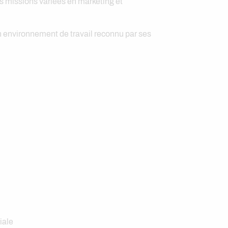
s missions variées en marketing et
n environnement de travail reconnu par ses
iale