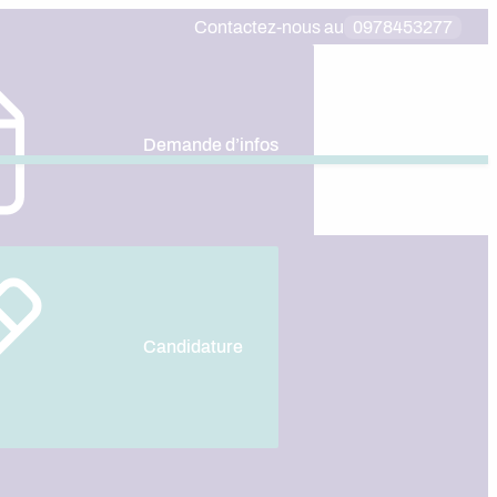
Contactez-nous au
0978453277
Demande d’infos
gé en
ion F/H
Candidature
a préparation du Mastère MMRC et