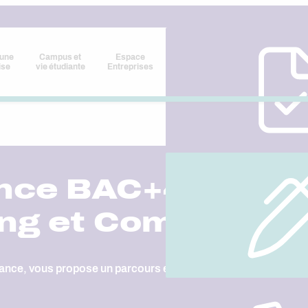
 une
Campus et
Espace
ise
vie étudiante
Entreprises
nce BAC+4 – Char
ng et Communicat
ance, vous propose un parcours en alternance qui combine l