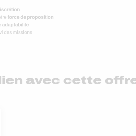
iscrétion
être
force de proposition
e
adaptabilité
ivi des missions
ien avec cette offr