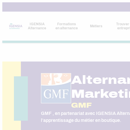
Aller
au
contenu
IGENSIA
Formations
Trouver
Métiers
Alternance
en alternance
entrepr
Alterna
Marketi
GMF
GMF , en partenariat avec IGENSIA Altern
l’apprentissage du métier en boutique.